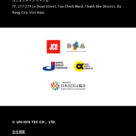
ユニオンテック ベトナム
7F, 217-219 Le Duan Street, Tan Chinh Ward, Thanh Khe District, Da
Nang City, Viet Nam.
© UNION TEC CO., LTD.
会社概要