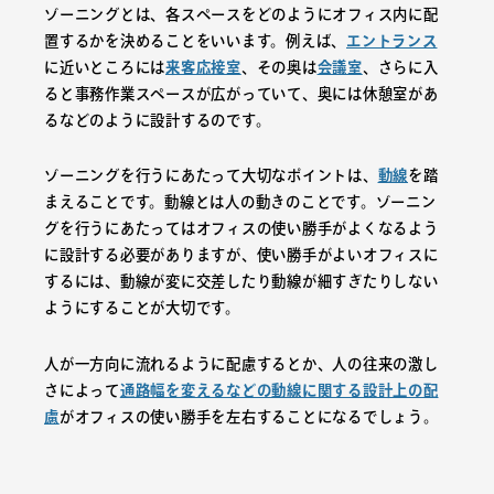
ゾーニングとは、各スペースをどのようにオフィス内に配
置するかを決めることをいいます。例えば、
エントランス
に近いところには
来客応接室
、その奥は
会議室
、さらに入
ると事務作業スペースが広がっていて、奥には休憩室があ
るなどのように設計するのです。
ゾーニングを行うにあたって大切なポイントは、
動線
を踏
まえることです。動線とは人の動きのことです。ゾーニン
グを行うにあたってはオフィスの使い勝手がよくなるよう
に設計する必要がありますが、使い勝手がよいオフィスに
するには、動線が変に交差したり動線が細すぎたりしない
ようにすることが大切です。
人が一方向に流れるように配慮するとか、人の往来の激し
さによって
通路幅を変えるなどの動線に関する設計上の配
慮
がオフィスの使い勝手を左右することになるでしょう。