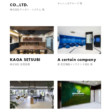
CO.,LTD.
キャシュモグループ 様
株式会社アイオイ・システム 様
KAGA SETSUBI
A certain company
株式会社 加賀設備
某 真空機器メンテナンス会社 様