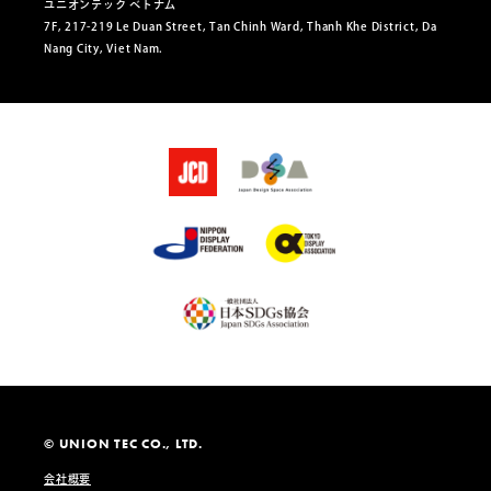
ユニオンテック ベトナム
7F, 217-219 Le Duan Street, Tan Chinh Ward, Thanh Khe District, Da
Nang City, Viet Nam.
© UNION TEC CO., LTD.
会社概要