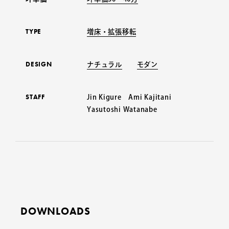
TYPE
増床・拡張移転
DESIGN
ナチュラル
モダン
STAFF
Jin Kigure Ami Kajitani
Yasutoshi Watanabe
DOWNLOADS